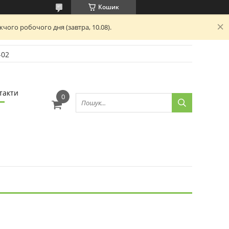
Кошик
чого робочого дня (завтра, 10.08).
-02
такти