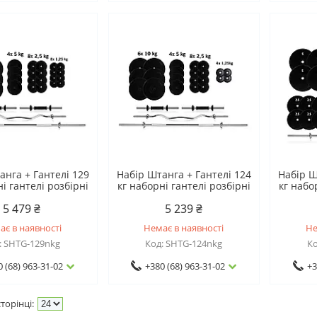
анга + Гантелі 129
Набір Штанга + Гантелі 124
Набір Ш
і гантелі розбірні
кг наборні гантелі розбірні
кг набо
5 479 ₴
5 239 ₴
ає в наявності
Немає в наявності
Не
SHTG-129nkg
SHTG-124nkg
0 (68) 963-31-02
+380 (68) 963-31-02
+3