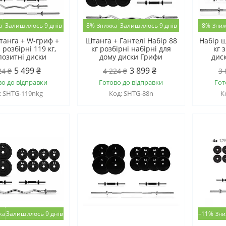
Залишилось 9 днів
–8%
Залишилось 9 днів
–8%
танга + W-гриф +
Штанга + Гантелі Набір 88
Набір ш
 розбірні 119 кг,
кг розбірні набірні для
кг 
позитні диски
дому диски Грифи
дис
5 499 ₴
3 899 ₴
24 ₴
4 224 ₴
3 
во до відправки
Готово до відправки
Гот
SHTG-119nkg
SHTG-88n
Залишилось 9 днів
–11%