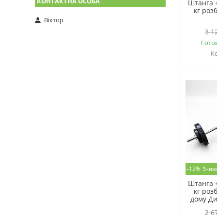
Штанга +
кг роз
Віктор
3 1
Гото
–12%
Штанга +
кг роз
дому Ди
2 6