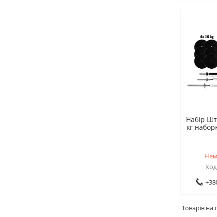
Набір Шт
кг наборн
Нем
+38