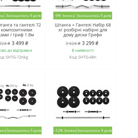
Залишилось 9 днів
–9%
Залишилось 9 днів
танга та гантелі 72
Штанга + Гантелі Набір 68
з композитними
кг розбірні набірні для
ками / гриф 1.8м
дому диски Грифи
3 499 ₴
3 299 ₴
824 ₴
3 624 ₴
ово до відправки
В наявності
SHTG-72nkg
SHTG-68n
Залишилось 9 днів
–12%
Залишилось 9 днів