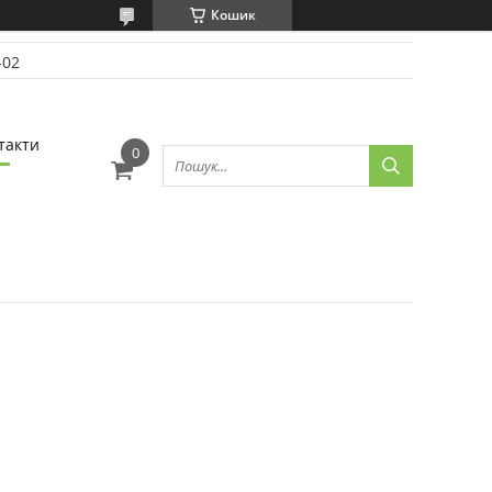
Кошик
-02
такти