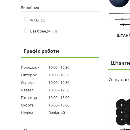
Виробник
WCG
2
Без бренду
8
ШТАНГ
Графік роботи
Штанги
Понеділок
10:00
19:30
Вівторок
10:00
19:30
Середа
10:00
19:30
Четвер
10:00
19:30
Пʼятниця
10:00
18:00
Субота
10:00
18:00
Неділя
Вихідний