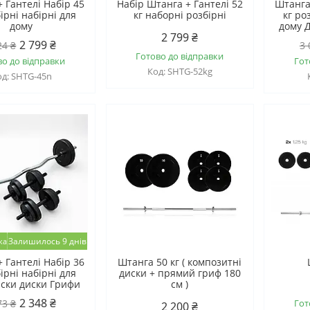
 Гантелі Набір 45
Набір Штанга + Гантелі 52
Штанга
бірні набірні для
кг наборні розбірні
кг ро
дому
дому 
2 799 ₴
2 799 ₴
24 ₴
3 
Готово до відправки
во до відправки
Гот
SHTG-52kg
SHTG-45n
Залишилось 9 днів
 Гантелі Набір 36
Штанга 50 кг ( композитні
бірні набірні для
диски + прямий гриф 180
ски диски Грифи
см )
2 348 ₴
73 ₴
Гот
2 200 ₴