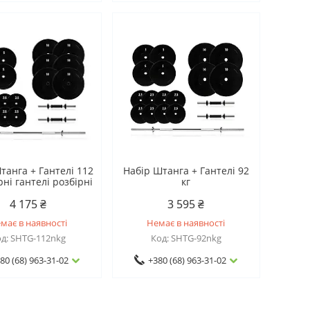
танга + Гантелі 112
Набір Штанга + Гантелі 92
рні гантелі розбірні
кг
4 175 ₴
3 595 ₴
має в наявності
Немає в наявності
SHTG-112nkg
SHTG-92nkg
80 (68) 963-31-02
+380 (68) 963-31-02