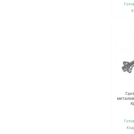
Гото
Ган
металев
х
Гото