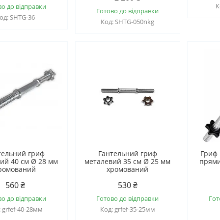
во до відправки
Готово до відправки
SHTG-36
SHTG-050nkg
тельний гриф
Гантельний гриф
Гриф 
ий 40 см Ø 28 мм
металевий 35 см Ø 25 мм
прями
ромований
хромований
560 ₴
530 ₴
во до відправки
Готово до відправки
Гот
grfef-40-28мм
grfef-35-25мм