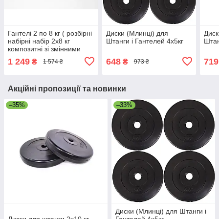
Гантелі 2 по 8 кг ( розбірні
Диски (Млинці) для
Диск
набірні набір 2х8 кг
Штанги і Гантелей 4х5кг
Штан
композитні зі змінними
дисками гантелі для
1 249
648
719
₴
₴
1 574 ₴
973 ₴
будинку )
Акційні пропозиції та новинки
–35%
–33%
Диски (Млинці) для Штанги і
Диски для штанги 2х10 кг
Гантелей 4х5кг