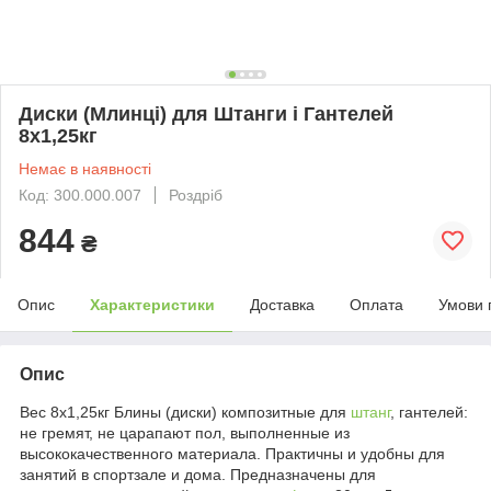
Диски (Млинці) для Штанги і Гантелей
8х1,25кг
Немає в наявності
Код: 300.000.007
Роздріб
844
₴
Опис
Характеристики
Доставка
Оплата
Умови 
Опис
Вес 8х1,25кг Блины (диски) композитные для
штанг
, гантелей:
не гремят, не царапают пол, выполненные из
высококачественного материала. Практичны и удобны для
занятий в спортзале и дома. Предназначены для