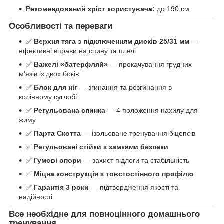
Рекомендований зріст користувача:
до 190 см
Особливості та переваги
✅
Верхня тяга з підключенням дисків 25/31 мм
—
ефективні вправи на спину та плечі
✅
Важелі «батерфляй»
— прокачування грудних
м’язів із двох боків
✅
Блок для ніг
— згинання та розгинання в
колінному суглобі
✅
Регульована спинка
— 4 положення нахилу для
жиму
✅
Парта Скотта
— ізольоване тренування біцепсів
✅
Регульовані стійки з замками безпеки
✅
Гумові опори
— захист підлоги та стабільність
✅
Міцна конструкція з товстостінного профілю
✅
Гарантія 3 роки
— підтвердження якості та
надійності
Все необхідне для повноцінного домашнього
тренування