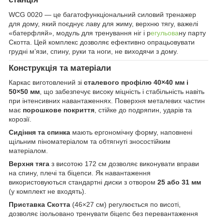
WCG 0020 — це багатофункціональний силовий тренажер
для дому, який поєднує лаву для жиму, верхню тягу, важелі
«батерфляй», модуль для тренування ніг і р
егульова
ну парту
Скотта. Цей комплекс дозволяє ефективно опрацьовувати
грудні м’язи, спину, руки та ноги, не виходячи з дому.
Конструкція та матеріали
Каркас виготовлений зі
сталевого профілю 40×40 мм і
50×50 мм
, що забезпечує високу міцність і стабільність навіть
при інтенсивних навантаженнях. Поверхня металевих частин
має
порошкове покриття
, стійке до подряпин, ударів та
корозії.
Сидіння та спинка
мають ергономічну форму, наповнені
щільним піноматеріалом та обтягнуті зносостійким
матеріалом.
Верхня тяга
з висотою 172 см дозволяє виконувати вправи
на спину, плечі та біцепси. Як навантаження
використовуються стандартні диски з отвором
25 або 31 мм
(у комплект не входять).
Приставка Скотта
(46×27 см) регулюється по висоті,
дозволяє ізольовано тренувати біцепс без перевантаження