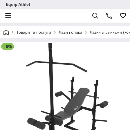
Equip Athlet
Товари та послуги
Лави і стійки
Лавки зі стійками (ко
–6%