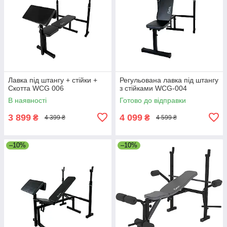
Лавка під штангу + стійки +
Регульована лавка під штангу
Скотта WCG 006
з стійками WCG-004
В наявності
Готово до відправки
3 899
4 099
₴
₴
4 399 ₴
4 599 ₴
–10%
–10%