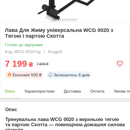
Лава Для Жиму універсальна WCG 0020 з
Тягою і партою Скотта
Готово до відправки
Код: WCG-0020+tg
Роздріб
7 199
₴
7 699 ₴
Економія
500 ₴
Залишилось
8 днів
Опис
Характеристики
Доставка
Оплата
Умови п
Опис
Тренувальна лава WCG 0020 з верхньою тягою
та партою Скотта
— повноцінна домашня силова
станція