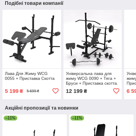
Подібні товари компанії
Лава Для Жиму WCG
Універсальна лава для
Унів
0055 + Приставка Скотта
жиму WCG 0090 + Тяга +
жиму
Бруси + Приставка скотта.
Прис
Набір HARD штанга 80 кг
5 199
12 199
6 5
₴
₴
5 699 ₴
Акційні пропозиції та новинки
–11%
–11%