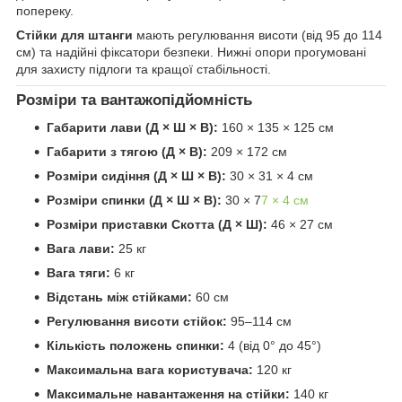
попереку.
Стійки для штанги
мають регулювання висоти (від 95 до 114
см) та надійні фіксатори безпеки. Нижні опори прогумовані
для захисту підлоги та кращої стабільності.
Розміри та вантажопідйомність
Габарити лави (Д × Ш × В):
160 × 135 × 125 см
Габарити з тягою (Д × В):
209 × 172 см
Розміри сидіння (Д × Ш × В):
30 × 31 × 4 см
Розміри спинки (Д × Ш × В):
30 × 7
7 × 4 см
Розміри приставки Скотта (Д × Ш):
46 × 27 см
Вага лави:
25 кг
Вага тяги:
6 кг
Відстань між стійками:
60 см
Регулювання висоти стійок:
95–114 см
Кількість положень спинки:
4 (від 0° до 45°)
Максимальна вага користувача:
120 кг
Максимальне навантаження на стійки:
140 кг