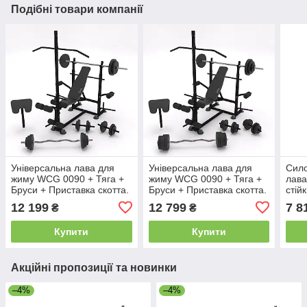
Подібні товари компанії
Універсальна лава для
Універсальна лава для
Сило
жиму WCG 0090 + Тяга +
жиму WCG 0090 + Тяга +
лава
Бруси + Приставка скотта.
Бруси + Приставка скотта.
стій
Набір HARD штанга 80 кг
Набір HARD штанга 98 кг
12 199
12 799
7 8
₴
₴
Купити
Купити
Акційні пропозиції та новинки
–4%
–4%