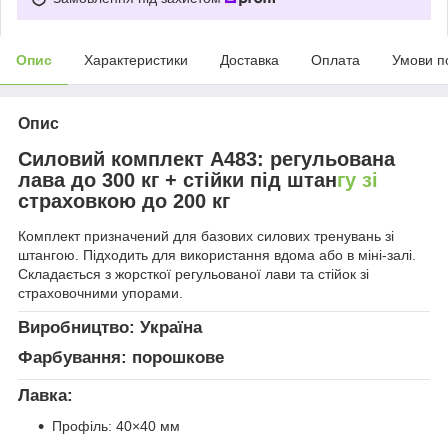
Опис
Характеристики
Доставка
Оплата
Умови п
Опис
Силовий комплект A483: регульована
лава до 300 кг + стійки під штан
гу зі
страховкою до 200 кг
Комплект призначений для базових силових тренувань зі
штангою. Підходить для використання вдома або в міні-залі.
Складається з жорсткої регульованої лави та стійок зі
страховочними упорами.
Виробництво:
Україна
Фарбування:
порошкове
Лавка:
Профіль: 40×40 мм