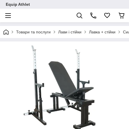
Equip Athlet
Товари та послуги
Лави і стійки
Лавка + стійки
Сил