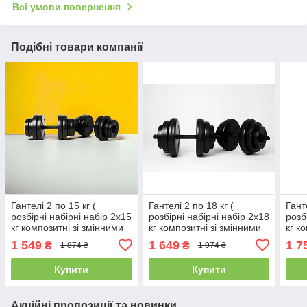
Всі умови повернення
Подібні товари компанії
Гантелі 2 по 15 кг (
Гантелі 2 по 18 кг (
Гант
розбірні набірні набір 2х15
розбірні набірні набір 2х18
розб
кг композитні зі змінними
кг композитні зі змінними
кг к
дисками гантелі для
дисками гантелі для
диск
1 549
1 649
1 7
₴
₴
1 874 ₴
1 974 ₴
будинку )
будинку )
Купити
Купити
Акційні пропозиції та новинки