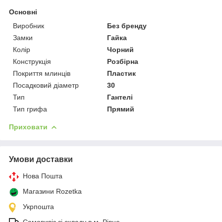
Основні
Виробник
Без бренду
Замки
Гайка
Колір
Чорний
Конструкція
Розбірна
Покриття млинців
Пластик
Посадковий діаметр
30
Тип
Гантелі
Тип грифа
Прямий
Приховати
Умови доставки
Нова Пошта
Магазини Rozetka
Укрпошта
Самовивіз зі складу в м. Рівне