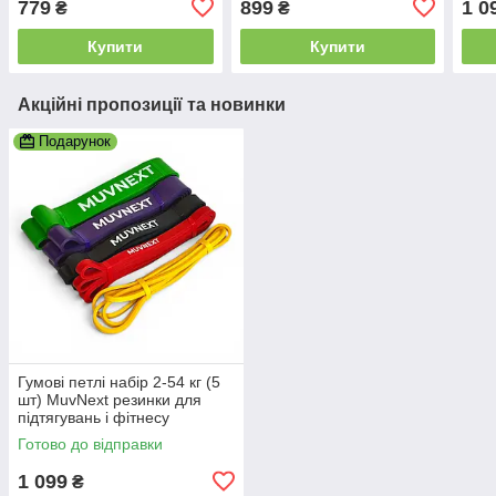
779
899
1 0
₴
₴
Купити
Купити
Акційні пропозиції та новинки
Подарунок
Гумові петлі набір 2-54 кг (5
шт) MuvNext резинки для
підтягувань і фітнесу
Готово до відправки
1 099
₴