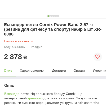
Еспандер-петля Cornix Power Band 2-57 кг
(резина для фітнесу та спорту) набір 5 шт XR-
0086
Немає в наявності
Код: XR-0086
Роздріб
2 878
₴
Опис
Характеристики
Доставка
Оплата
Умови п
Опис
Еспандер
-петля від польського бренду
Cornix
- це
універсальний
тренажер
для занять спортом. За допомогою
резинки ви зможете опрацьовувати усі групи м'язів свого тіла.