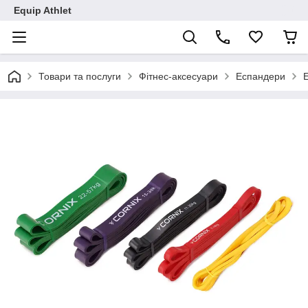
Equip Athlet
Товари та послуги
Фітнес-аксесуари
Еспандери
Е