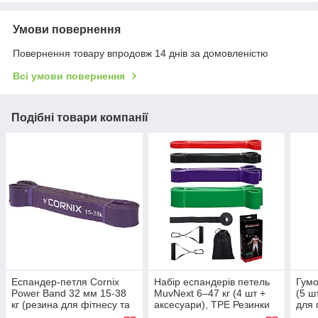
Умови повернення
Повернення товару впродовж 14 днів за домовленістю
Всі умови повернення
Подібні товари компанії
Еспандер-петля Cornix
Набір еспандерів петель
Гумо
Power Band 32 мм 15-38
MuvNext 6–47 кг (4 шт +
(5 ш
кг (резина для фітнесу та
аксесуари), TPE Резинки
для 
спорту) XR-0060
для спорту фітнесу