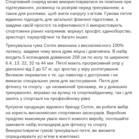
Спортивний снаряд може використовуватися як помічник при
підтягуваннях, розминці та розігріві перед тренуванням, а
також для розтяжки, щоб зняти напругу з м'язів. Гумова петля
відмінно підходить для загальної фізичної підготовки, а
завдяки своїй простоті та ефективності її використовують
спортсмени різних напрямків: воркаут, кросфіт, єдиноборство,
армспорт, пауерліфтинг та багато інших.
Тренувальна гума
Cornix
виконана з високоякісного 100%
латексу
, завдяки чому вона дуже міцна і довговічна. В набір
входить
5 еспандерів
довжиною
208 см
по колу та шириною
6.4, 13, 22, 32 та 44 мм
. Петлі мають прогресивний опір у
діапазоні
від 2 до 57 кг
, що зростає у міру розтягування.
Великою перевагою є те, що інвентар є доступним і не
вимагає спеціальних умов для застосування. Петлі для
фітнесу та спорту - це незамінний тренажер, як у домашніх
тренуваннях, вправах на вулиці та спортмайданчику, так і для
занять у спортзалі на професійному рівні.
Купуючи продукцію відомого бренду
Cornix
, ви робите вибір
на користь високоякісних спортивних аксесуарів. Виробник
приділяє максимум уваги якості кожного виробу, поспішайте
замовити набір еспандерів для фітнесу та спорту.
Використовуючи гумові тренувальні петлі, ви зможете
опрацьовувати усі м'язи в комплексі.