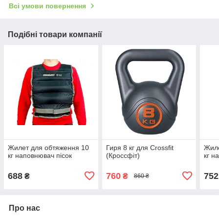
Всі умови повернення
Подібні товари компанії
Жилет для обтяження 10
Гиря 8 кг для Crossfit
Жиле
кг наповнювач пісок
(Кроссфіт)
кг н
688
760
752
₴
₴
860 ₴
Про нас