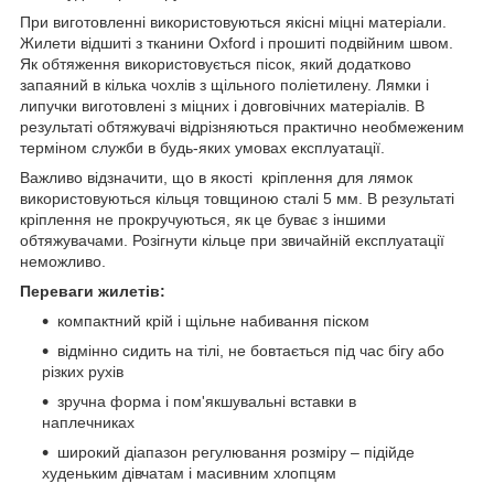
При виготовленні використовуються якісні міцні матеріали.
Жилети відшиті з тканини Oxford і прошиті подвійним швом.
Як обтяження використовується пісок, який додатково
запаяний в кілька чохлів з щільного поліетилену. Лямки і
липучки виготовлені з міцних і довговічних матеріалів. В
результаті обтяжувачі відрізняються практично необмеженим
терміном служби в будь-яких умовах експлуатації.
Важливо відзначити, що в якості кріплення для лямок
використовуються кільця товщиною сталі 5 мм. В результаті
кріплення не прокручуються, як це буває з іншими
обтяжувачами. Розігнути кільце при звичайній експлуатації
неможливо.
Переваги жилетів:
компактний крій і щільне набивання піском
відмінно сидить на тілі, не бовтається під час бігу або
різких рухів
зручна форма і пом'якшувальні вставки в
наплечниках
широкий діапазон регулювання розміру – підійде
худеньким дівчатам і масивним хлопцям