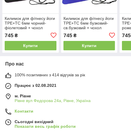
Килимок для фітнесу йоги
Килимок для фітнесу йоги
Кили
TPE+TC 6мм чорний-
TPE+TC 6мм бузковий-
TPE
фіолетовий + чохол
св.бузковий + чохол
роже
спорту мат
спорту мат
мат 
745
745
745
₴
₴
термопластичний Килимок
термопластичний Килимок
Кили
фітнес
фітнес
Купити
Купити
Про нас
100% позитивних з 414 відгуків за рік
Працює з 02.08.2021
м. Рівне
Рівне вул Федорова 24а, Рівне, Україна
Контакти
Сьогодні вихідний
Показати весь графік роботи