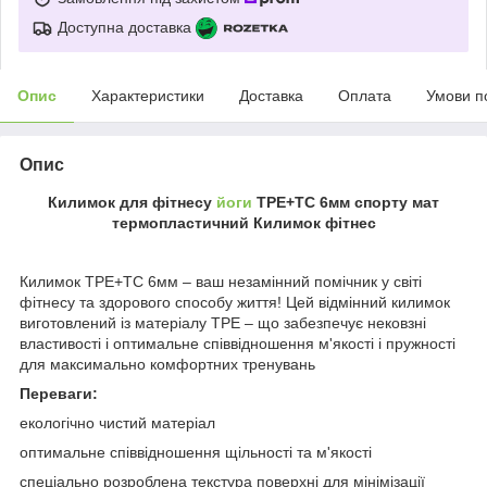
Доступна доставка
Опис
Характеристики
Доставка
Оплата
Умови п
Опис
Килимок для фітнесу
йоги
TPE+TC 6мм спорту мат
термопластичний Килимок фітнес
Килимок TPE+TC 6мм – ваш незамінний помічник у світі
фітнесу та здорового способу життя! Цей відмінний килимок
виготовлений із матеріалу TPE – що забезпечує нековзні
властивості і оптимальне співвідношення м'якості і пружності
для максимально комфортних тренувань
Переваги:
екологічно чистий матеріал
оптимальне співвідношення щільності та м'якості
спеціально розроблена текстура поверхні для мінімізації