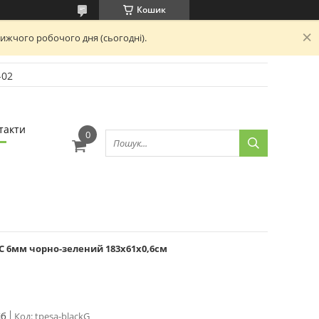
Кошик
лижчого робочого дня (сьогодні).
-02
такти
C 6мм чорно-зелений 183x61x0,6см
іб
Код:
tpesa-blackG