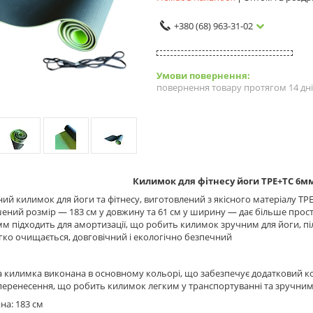
+380 (68) 963-31-02
повернення товару протягом 14 дн
Килимок для фітнесу йоги TPE+TC 6м
ий килимок для йоги та фітнесу, виготовлений з якісного матеріалу TP
ений розмір — 183 см у довжину та 61 см у ширину — дає більше просто
м підходить для амортизації, що робить килимок зручним для йоги, піл
гко очищається, довговічний і екологічно безпечний
 килимка виконана в основному кольорі, що забезпечує додатковий ком
перенесення, що робить килимок легким у транспортуванні та зручним 
на: 183 см