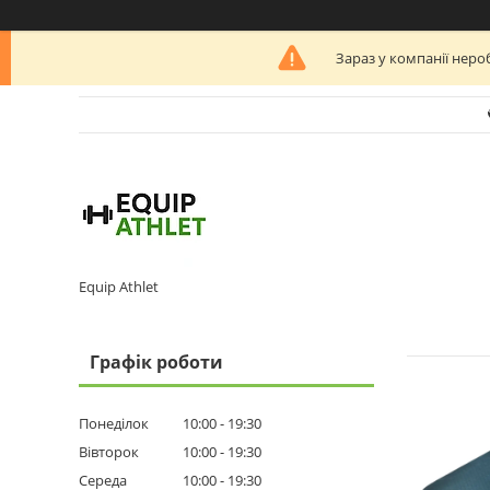
Зараз у компанії неро
Equip Athlet
Графік роботи
Понеділок
10:00
19:30
Вівторок
10:00
19:30
Середа
10:00
19:30