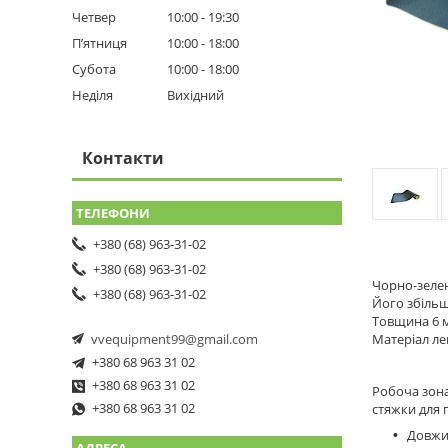
Четвер
10:00
19:30
Пʼятниця
10:00
18:00
Субота
10:00
18:00
Неділя
Вихідний
Контакти
+380 (68) 963-31-02
+380 (68) 963-31-02
Чорно-зелен
+380 (68) 963-31-02
Його збільш
Товщина 6 м
Матеріал ле
vvequipment99@gmail.com
+380 68 963 31 02
+380 68 963 31 02
Робоча зона
+380 68 963 31 02
cтяжки для 
Довжи