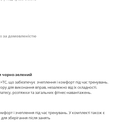
ів
за домовленістю
м чорно-зелений
E+TC, що забезпечує зчеплення і комфорт під час тренувань.
ру для виконання вправ, незалежно від їх складності.
атесу, розтяжки та загальних фітнес-навантажень.
форт і зчеплення під час тренувань. У комплекті також є
для зберігання після занять