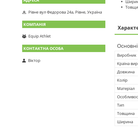
Ширин
Товщи
Рівне вул Федорова 24а, Рівне, Україна
Характ
Equip Athlet
Основні
Виробник
Віктор
Країна ви
Довжина
Колір
Матеріал
Особливос
Тип
Товщина
Ширина