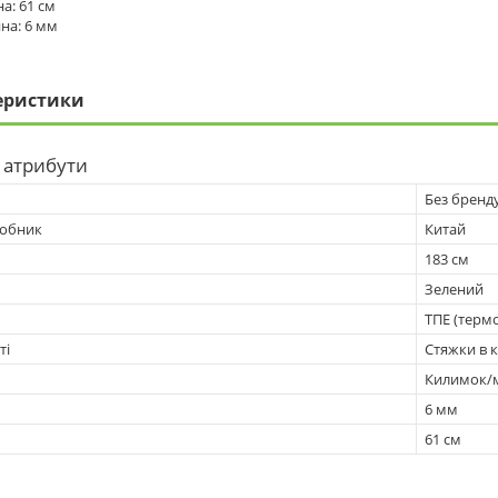
а: 61 см
на: 6 мм
еристики
 атрибути
Без бренд
робник
Китай
183 см
Зелений
ТПЕ (терм
ті
Стяжки в 
Килимок/
6 мм
61 см