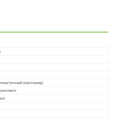
у
опластичний еластомер)
комплекті
мат