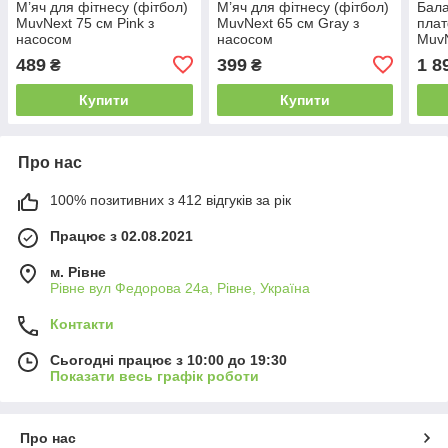
М’яч для фітнесу (фітбол)
М’яч для фітнесу (фітбол)
Бал
MuvNext 75 см Pink з
MuvNext 65 см Gray з
пла
насосом
насосом
MuvN
ручк
489
399
1 8
₴
₴
Купити
Купити
Про нас
100% позитивних з 412 відгуків за рік
Працює з 02.08.2021
м. Рівне
Рівне вул Федорова 24а, Рівне, Україна
Контакти
Сьогодні працює з 10:00 до 19:30
Показати весь графік роботи
Про нас